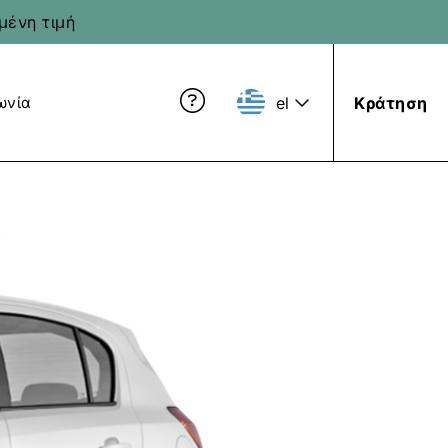
μένη τιμή
el
Κράτηση
ωνία