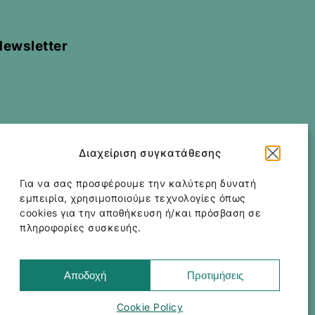
Newsletter
Διαχείριση συγκατάθεσης
Για να σας προσφέρουμε την καλύτερη δυνατή
All rights reserved
Corfu Car Hire
2026
/
Web
εμπειρία, χρησιμοποιούμε τεχνολογίες όπως
design and development
by
Motivar.gr
cookies για την αποθήκευση ή/και πρόσβαση σε
πληροφορίες συσκευής.
Όροι και Προϋποθέσεις
Πακέτο Ασφάλισης
Αποδοχή
Προτιμήσεις
Cookie Policy
Cookie Policy