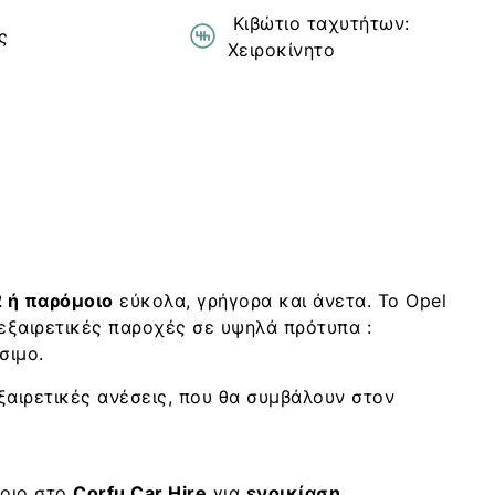
Κιβώτιο ταχυτήτων:
ς
Χειροκίνητο
2 ή παρόμοιο
εύκολα, γρήγορα και άνετα. Το Opel
 εξαιρετικές παροχές σε υψηλά πρότυπα :
σιμο.
εξαιρετικές ανέσεις, που θα συμβάλουν στον
μοιο στο
Corfu Car Hire
για
ενοικίαση