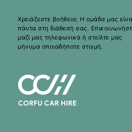
Χρειάζεστε βοήθεια; Η ομάδα μας είνα
πάντα στη διάθεσή σας. Επικοινωνήσ
μαζί μας τηλεφωνικά ή στείλτε μας
Ford Fiesta ή
μήνυμα οποιαδήποτε στιγμή.
παρόμοιο
4 Θέσεις
4 Πόρτες
Κιβώτιο ταχυτήτων:
Χειροκίνητο
από
€
29
Εξερευνήστε την Κέρκυρα με το Ford
Fiesta ή παρόμοιο εύκολα, γρήγορα και
άνετα. Το Ford..