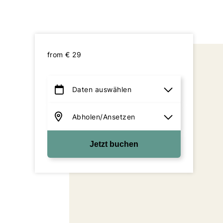
from
€
29
Jetzt buchen