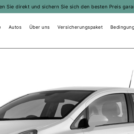
n Sie direkt und sichern Sie sich den besten Preis gara
e
Autos
Über uns
Versicherungspaket
Bedingun