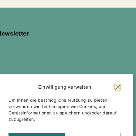
Newsletter
Einwilligung verwalten
All rights reserved
Corfu Car Hire
2026
/
Web
Um Ihnen die bestmögliche Nutzung zu bieten,
design and development
by
Motivar.gr
verwenden wir Technologien wie Cookies, um
Geräteinformationen zu speichern und/oder darauf
zuzugreifen.
Accessibility Statement
Bedingungen und Voraussetzungen