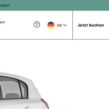
ntiert
gen
de
Jetzt buchen