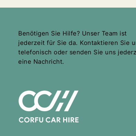
Benötigen Sie Hilfe? Unser Team ist
jederzeit für Sie da. Kontaktieren Sie 
telefonisch oder senden Sie uns jederz
eine Nachricht.
Ford Fiesta 1.2 oder
ähnliche Modelle
4 Seats
4 Doors
Transmission: Manuell
from
€
29
Explore Corfu,Greece with Ford Fiesta
1.2 oder ähnliche Modelle easily, fast
and comfortably. Ford Fiesta..