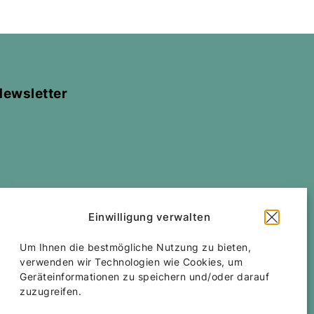
Newsletter
Einwilligung verwalten
All rights reserved
Corfu Car Hire
2026
/
Web
Um Ihnen die bestmögliche Nutzung zu bieten,
design and development
by
Motivar.gr
verwenden wir Technologien wie Cookies, um
Geräteinformationen zu speichern und/oder darauf
zuzugreifen.
Accessibility Statement