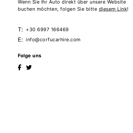
Wenn Sie Ihr Auto direkt über unsere Website
–
–
buchen möchten, folgen Sie bitte
R
R
diesem Link
!
e
e
t
t
T:
+30 6997 166469
u
u
r
r
E:
info@corfucarhire.com
n
n
t
t
Folge uns
o
o
h
h
o
o
m
m
e
e
p
p
a
a
g
g
e
e