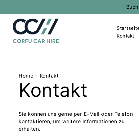
Skip
Buche
to
content
c
c
Startseit
o
o
Kontakt
r
r
f
f
u
u
c
c
a
a
r
r
Home
»
Kontakt
h
h
Kontakt
i
i
r
r
e
e
l
l
Sie können uns gerne per E-Mail oder Telefon
o
o
kontaktieren, um weitere Informationen zu
g
g
erhalten.
o
o