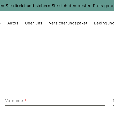
n Sie direkt und sichern Sie sich den besten Preis gara
e
Autos
Über uns
Versicherungspaket
Bedingun
Vorname
*