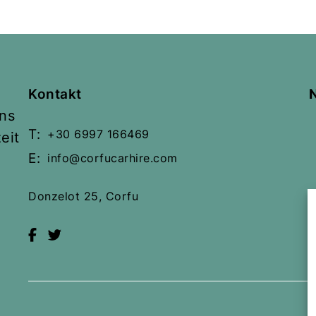
Kontakt
uns
T:
+30 6997 166469
eit
E:
info@corfucarhire.com
Donzelot 25, Corfu