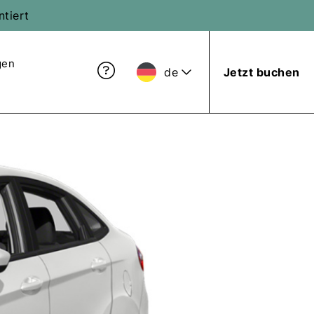
ntiert
gen
de
Jetzt buchen