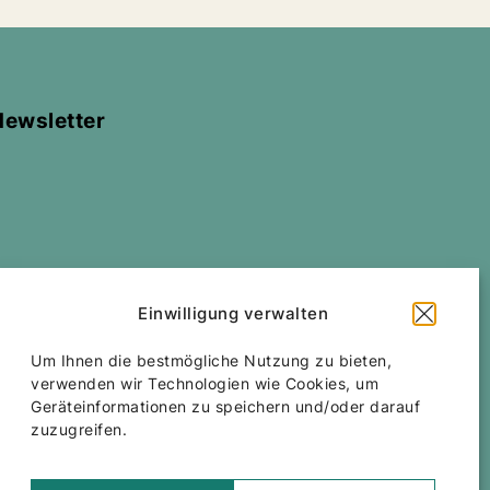
Newsletter
Einwilligung verwalten
All rights reserved
Corfu Car Hire
2026
/
Web
Um Ihnen die bestmögliche Nutzung zu bieten,
design and development
by
Motivar.gr
verwenden wir Technologien wie Cookies, um
Geräteinformationen zu speichern und/oder darauf
zuzugreifen.
Accessibility Statement
Bedingungen und Voraussetzungen