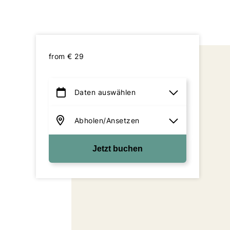
from
€
29
Jetzt buchen