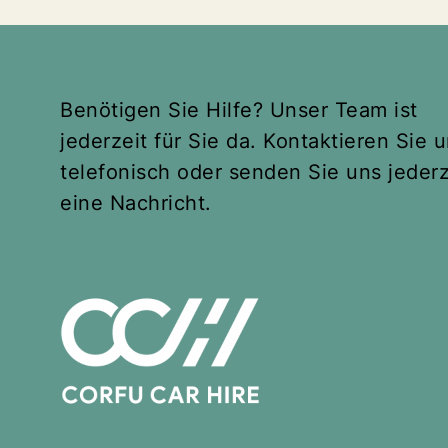
Benötigen Sie Hilfe? Unser Team ist
jederzeit für Sie da. Kontaktieren Sie 
telefonisch oder senden Sie uns jederz
eine Nachricht.
Opel Corsa 1.2 oder
ähnliche Modelle
4 Seats
4 Doors
Transmission: Manuell
from
€
29
Explore Corfu,Greece with Opel Corsa
1.2 oder ähnliche Modelle easily, fast
and comfortably. Opel Corsa..